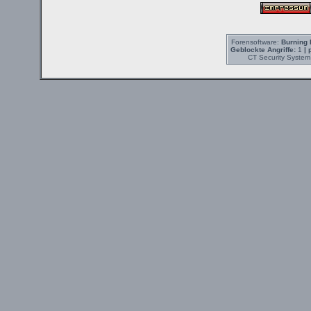
Forensoftware:
Burning 
Geblockte Angriffe:
1
| 
CT Security System