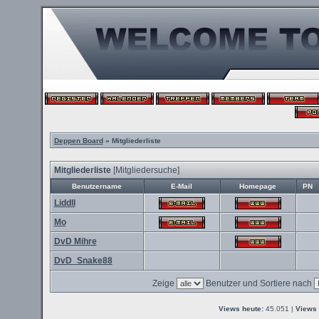
Deppen Board
» Mitgliederliste
Mitgliederliste
[
Mitgliedersuche
]
Benutzername
E-Mail
Homepage
PN
Liddll
Mo
DvD Mihre
DvD_Snake88
Zeige
Benutzer und Sortiere nach
Views heute:
45.051 |
Views 