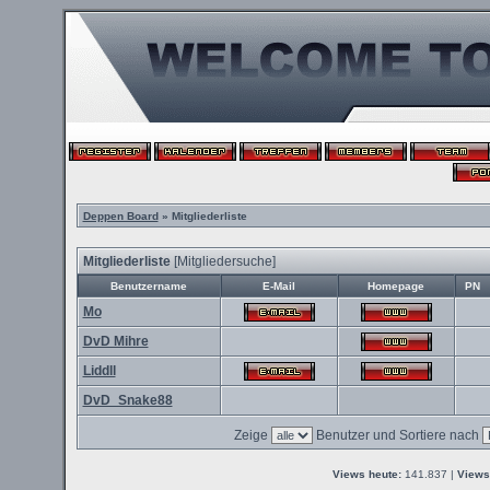
Deppen Board
» Mitgliederliste
Mitgliederliste
[
Mitgliedersuche
]
Benutzername
E-Mail
Homepage
PN
Mo
DvD Mihre
Liddll
DvD_Snake88
Zeige
Benutzer und Sortiere nach
Views heute:
141.837 |
Views