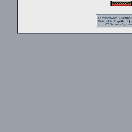
Forensoftware:
Burning 
Geblockte Angriffe:
1
| 
CT Security System