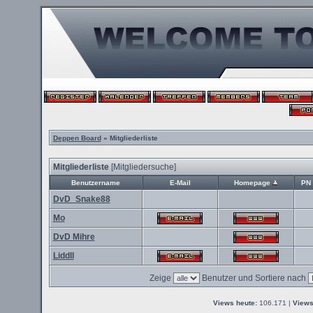
Deppen Board
» Mitgliederliste
Mitgliederliste
[
Mitgliedersuche
]
Benutzername
E-Mail
Homepage
PN
DvD_Snake88
Mo
DvD Mihre
Liddll
Zeige
Benutzer und Sortiere nach
Views heute:
106.171 |
Views