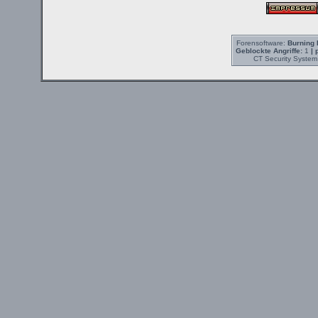
Forensoftware:
Burning 
Geblockte Angriffe:
1
| 
CT Security System