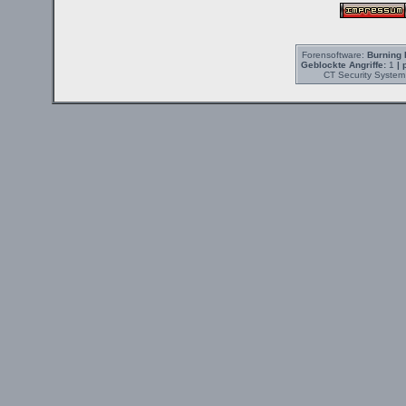
Forensoftware:
Burning 
Geblockte Angriffe:
1
| 
CT Security System