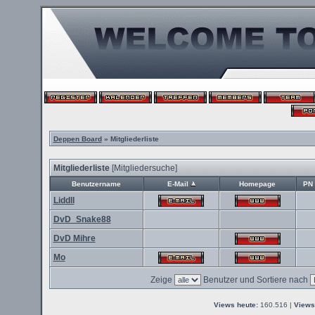
Deppen Board
» Mitgliederliste
Mitgliederliste
[
Mitgliedersuche
]
Benutzername
E-Mail
Homepage
PN
Liddll
DvD_Snake88
DvD Mihre
Mo
Zeige
Benutzer und Sortiere nach
Views heute:
160.516 |
Views