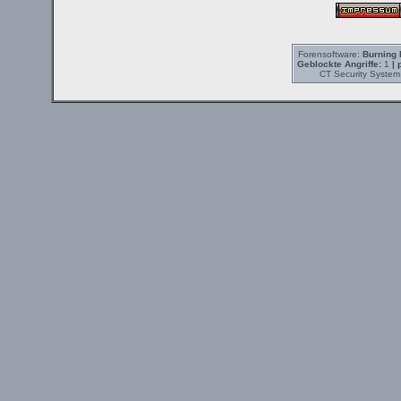
Forensoftware:
Burning 
Geblockte Angriffe:
1
| 
CT Security System