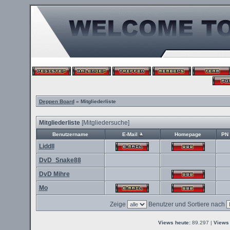
Deppen Board
» Mitgliederliste
Mitgliederliste
[
Mitgliedersuche
]
Benutzername
E-Mail
Homepage
PN
Liddll
DvD_Snake88
DvD Mihre
Mo
Zeige
Benutzer und Sortiere nach
Views heute:
89.297 |
Views 