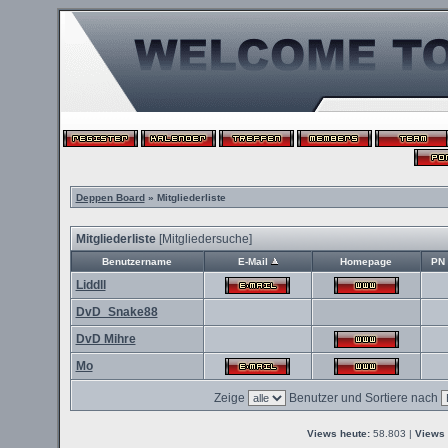
Deppen Board
» Mitgliederliste
Mitgliederliste
[
Mitgliedersuche
]
Benutzername
E-Mail
Homepage
PN
Liddll
DvD_Snake88
DvD Mihre
Mo
Zeige
Benutzer und Sortiere nach
Views heute:
58.803 |
Views 