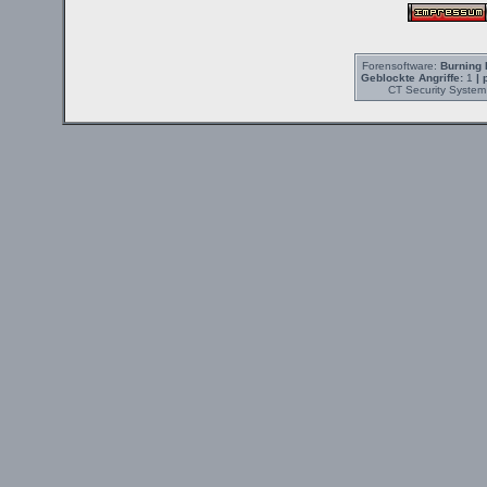
Forensoftware:
Burning 
Geblockte Angriffe:
1
| 
CT Security System