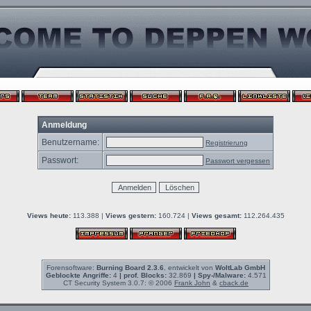
Anmeldung
Benutzername:
Registrierung
Passwort:
Passwort vergessen
Views heute:
113.388 |
Views gestern:
160.724 |
Views gesamt:
112.264.435
Forensoftware:
Burning Board 2.3.6
, entwickelt von
WoltLab GmbH
Geblockte Angriffe:
4
| prof. Blocks:
32.869
| Spy-/Malware:
4.571
CT Security System 3.0.7: © 2006
Frank John
&
cback.de