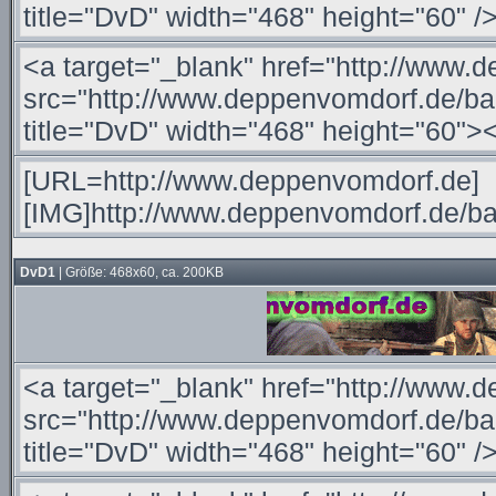
DvD1
| Größe: 468x60, ca. 200KB