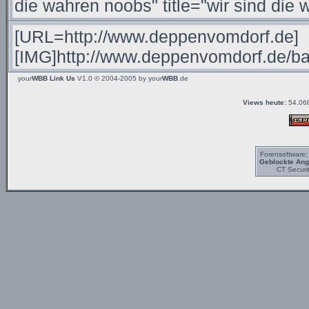
your
WBB Link Us
V1.0 © 2004-2005 by
your
WBB
.de
Views heute:
54.06
Forensoftware
Geblockte Angr
CT Securi