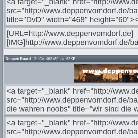
Deppen Board
| Größe: 468x60, ca. 65KB