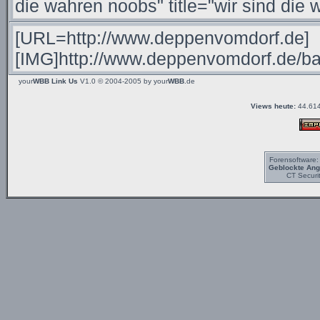
your
WBB Link Us
V1.0 © 2004-2005 by
your
WBB
.de
Views heute:
44.614
Forensoftware
Geblockte Angr
CT Securi