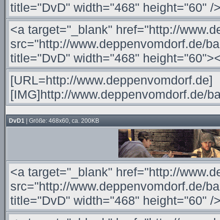
DvD1
| Größe: 468x60, ca. 200KB