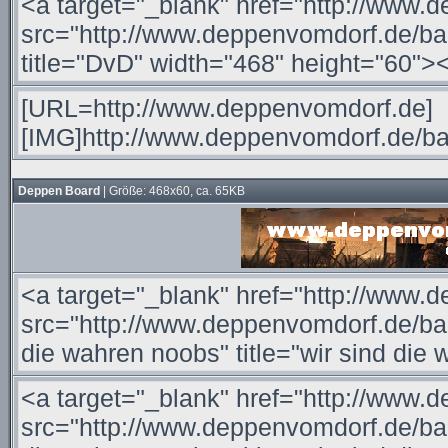
Deppen Board
| Größe: 468x60, ca. 65KB