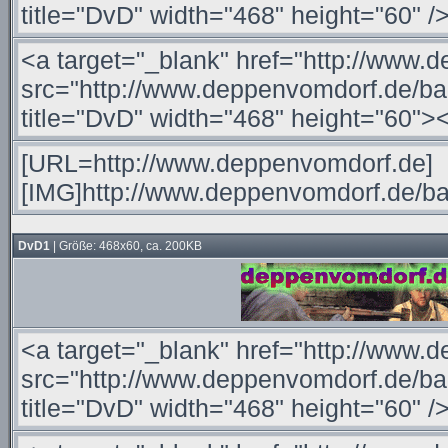
DvD1
| Größe: 468x60, ca. 200KB