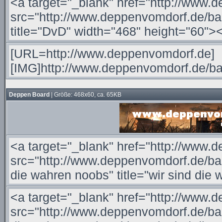
Deppen Board
| Größe: 468x60, ca. 65KB