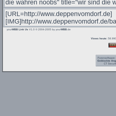
your
WBB Link Us
V1.0 © 2004-2005 by
your
WBB
.de
Views heute:
58.990
Forensoftware
Geblockte Angr
CT Securi