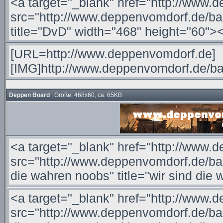
Deppen Board
| Größe: 468x60, ca. 65KB