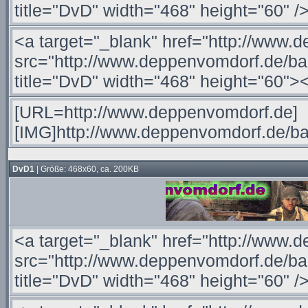
DvD1
| Größe: 468x60, ca. 200KB