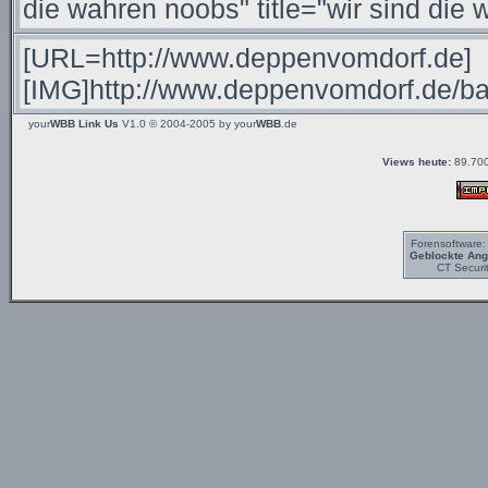
your
WBB Link Us
V1.0 © 2004-2005 by
your
WBB
.de
Views heute:
89.700
Forensoftware
Geblockte Angr
CT Securi