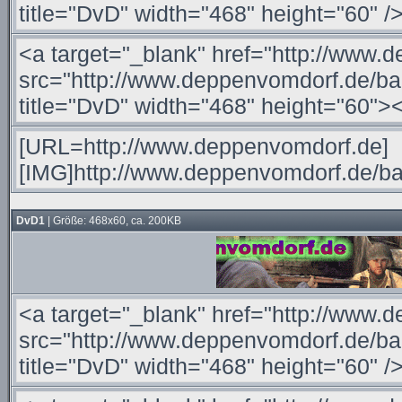
DvD1
| Größe: 468x60, ca. 200KB