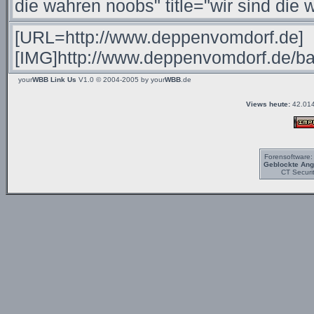
your
WBB Link Us
V1.0 © 2004-2005 by
your
WBB
.de
Views heute:
42.014
Forensoftware
Geblockte Angr
CT Securi