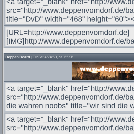
Deppen Board
| Größe: 468x60, ca. 65KB