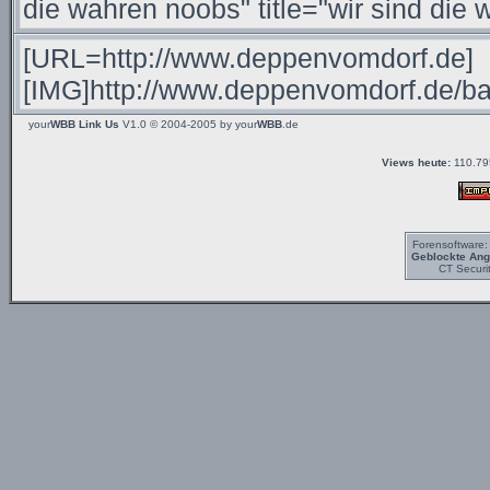
your
WBB Link Us
V1.0 © 2004-2005 by
your
WBB
.de
Views heute:
110.79
Forensoftware
Geblockte Angr
CT Securi