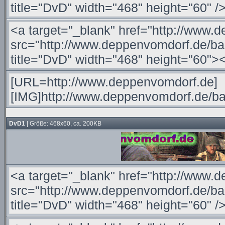
DvD1
| Größe: 468x60, ca. 200KB