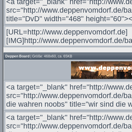
Deppen Board
| Größe: 468x60, ca. 65KB