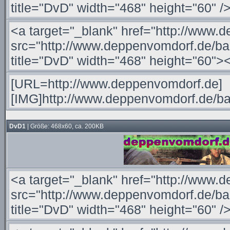
DvD1
| Größe: 468x60, ca. 200KB