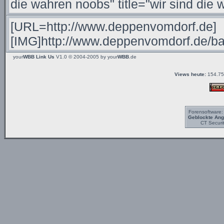
your
WBB Link Us
V1.0 © 2004-2005 by
your
WBB
.de
Views heute:
154.75
Forensoftware
Geblockte Angr
CT Securi