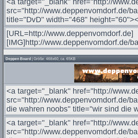
Deppen Board
| Größe: 468x60, ca. 65KB