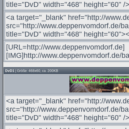
DvD1
| Größe: 468x60, ca. 200KB