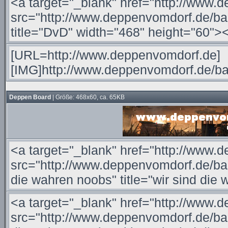
Deppen Board
| Größe: 468x60, ca. 65KB