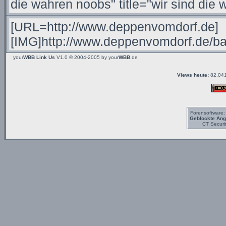
your
WBB Link Us
V1.0 © 2004-2005 by
your
WBB
.de
Views heute:
82.041
Forensoftware
Geblockte Angr
CT Securi