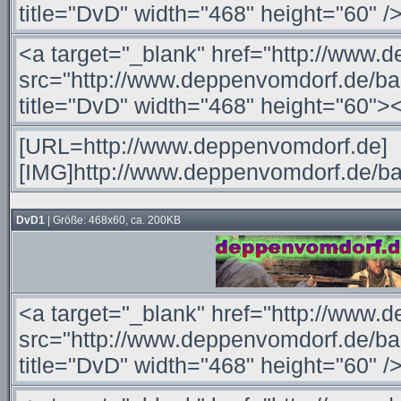
DvD1
| Größe: 468x60, ca. 200KB