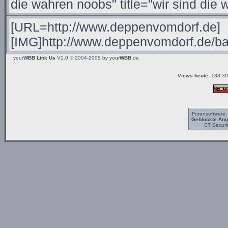
your
WBB Link Us
V1.0 © 2004-2005 by
your
WBB
.de
Views heute:
138.39
Forensoftware
Geblockte Angr
CT Securi