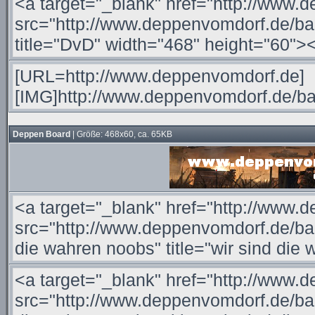
Deppen Board
| Größe: 468x60, ca. 65KB