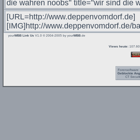
your
WBB Link Us
V1.0 © 2004-2005 by
your
WBB
.de
Views heute:
107.60
Forensoftware
Geblockte Angr
CT Securi