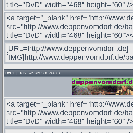
DvD1
| Größe: 468x60, ca. 200KB