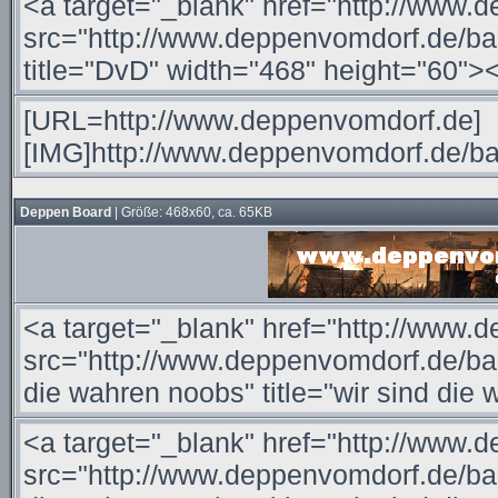
Deppen Board
| Größe: 468x60, ca. 65KB