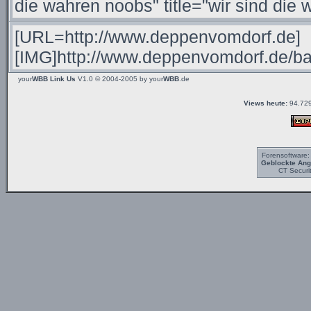
your
WBB Link Us
V1.0 © 2004-2005 by
your
WBB
.de
Views heute:
94.729
Forensoftware
Geblockte Angr
CT Securi