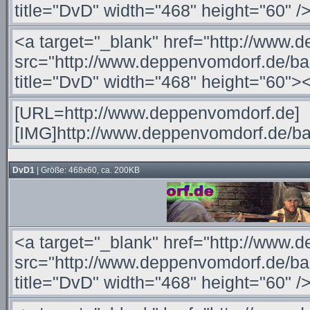
DvD1
| Größe: 468x60, ca. 200KB