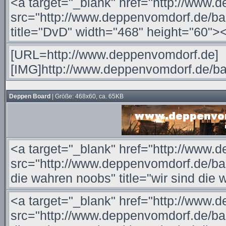
Deppen Board
| Größe: 468x60, ca. 65KB