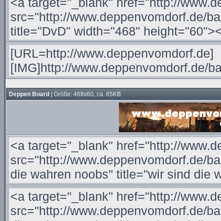
Deppen Board
| Größe: 468x60, ca. 65KB