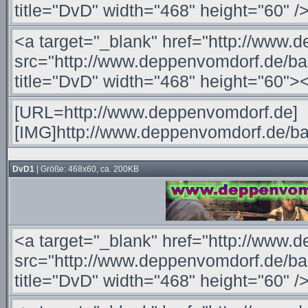
DvD1
| Größe: 468x60, ca. 200KB