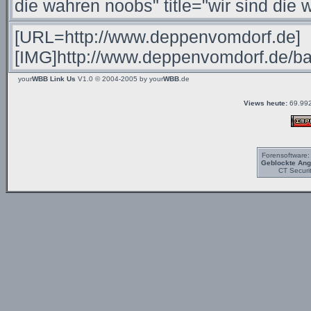
your
WBB Link Us
V1.0 © 2004-2005 by
your
WBB
.de
Views heute:
69.992
Forensoftware
Geblockte Angr
CT Securi