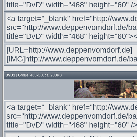
DvD1
| Größe: 468x60, ca. 200KB