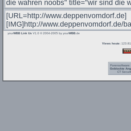
your
WBB Link Us
V1.0 © 2004-2005 by
your
WBB
.de
Views heute:
123.81
Forensoftware
Geblockte Angr
CT Securi