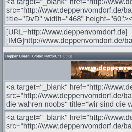
Deppen Board
| Größe: 468x60, ca. 65KB