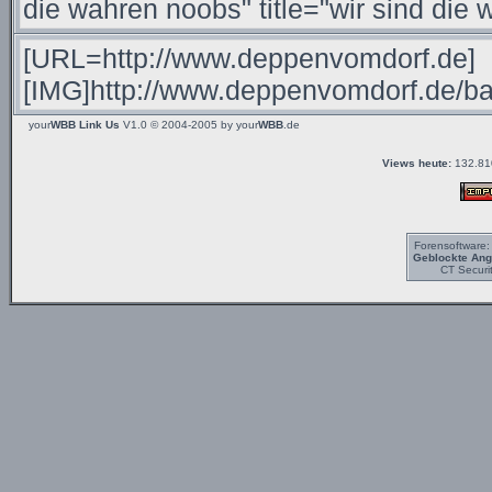
your
WBB Link Us
V1.0 © 2004-2005 by
your
WBB
.de
Views heute:
132.81
Forensoftware
Geblockte Angr
CT Securi