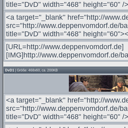
DvD1
| Größe: 468x60, ca. 200KB