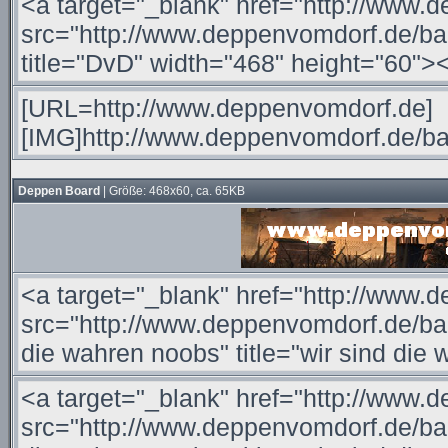
Deppen Board
| Größe: 468x60, ca. 65KB