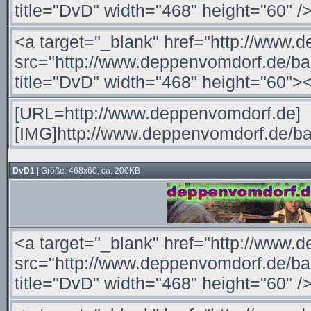
DvD1
| Größe: 468x60, ca. 200KB