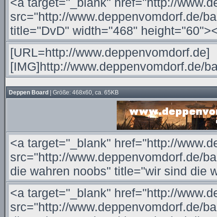
Deppen Board
| Größe: 468x60, ca. 65KB