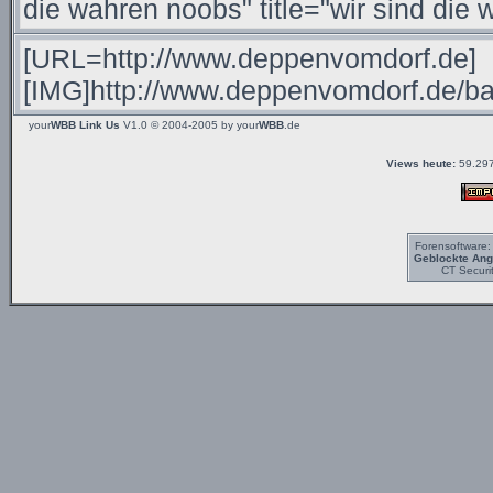
your
WBB Link Us
V1.0 © 2004-2005 by
your
WBB
.de
Views heute:
59.297
Forensoftware
Geblockte Angr
CT Securi