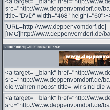
Deppen Board
| Größe: 468x60, ca. 65KB