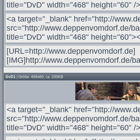
DvD1
| Größe: 468x60, ca. 200KB