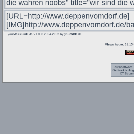
your
WBB Link Us
V1.0 © 2004-2005 by
your
WBB
.de
Views heute:
91.154
Forensoftware
Geblockte Angr
CT Securi