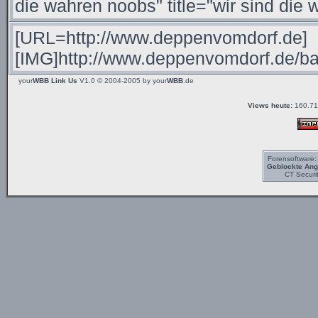
your
WBB Link Us
V1.0 © 2004-2005 by
your
WBB
.de
Views heute:
160.71
Forensoftware
Geblockte Angr
CT Securi