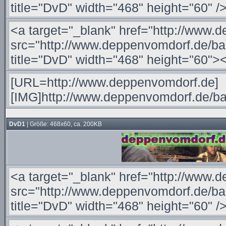
DvD1
| Größe: 468x60, ca. 200KB