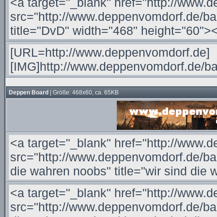
Deppen Board
| Größe: 468x60, ca. 65KB