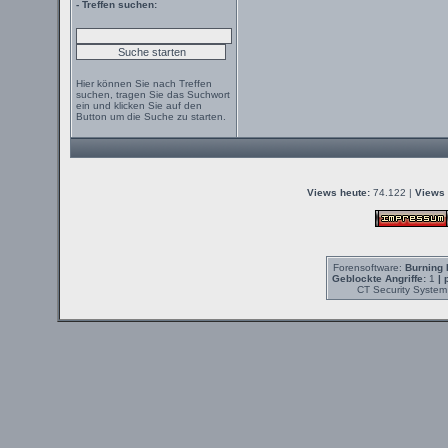
- Treffen suchen:
Hier können Sie nach Treffen
suchen, tragen Sie das Suchwort
ein und klicken Sie auf den
Button um die Suche zu starten.
Views heute:
74.122 |
Views 
Forensoftware:
Burning 
Geblockte Angriffe:
1
| 
CT Security System