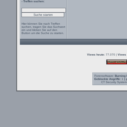
- Treffen suchen:
Hier können Sie nach Treffen
suchen, tragen Sie das Suchwort
ein und klicken Sie auf den
Button um die Suche zu starten.
Views heute:
77.070 |
Views 
Forensoftware:
Burning 
Geblockte Angriffe:
1
| 
CT Security System