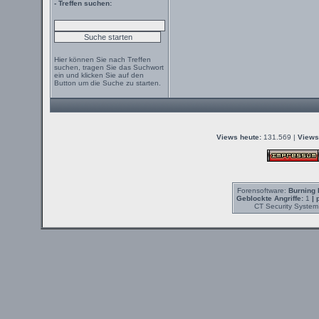
- Treffen suchen:
Hier können Sie nach Treffen
suchen, tragen Sie das Suchwort
ein und klicken Sie auf den
Button um die Suche zu starten.
Views heute:
131.569 |
Views
Forensoftware:
Burning 
Geblockte Angriffe:
1
| 
CT Security System