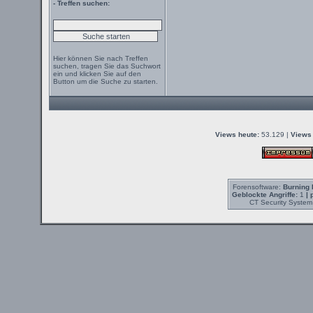
- Treffen suchen:
Hier können Sie nach Treffen
suchen, tragen Sie das Suchwort
ein und klicken Sie auf den
Button um die Suche zu starten.
Views heute:
53.129 |
Views 
Forensoftware:
Burning 
Geblockte Angriffe:
1
| 
CT Security System