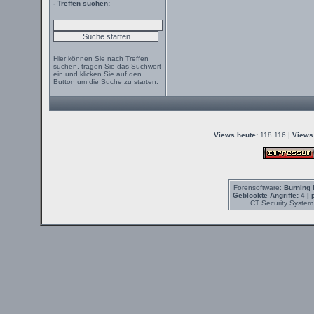
- Treffen suchen:
Hier können Sie nach Treffen
suchen, tragen Sie das Suchwort
ein und klicken Sie auf den
Button um die Suche zu starten.
Views heute:
118.116 |
Views
Forensoftware:
Burning 
Geblockte Angriffe:
4
| 
CT Security System