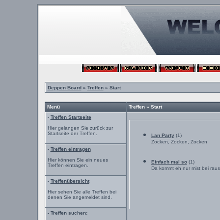
Deppen Board
»
Treffen
» Start
Menü
Treffen » Start
-
Treffen Startseite
Hier gelangen Sie zurück zur
Startseite der Treffen.
Lan Party
(1)
Zocken, Zocken, Zocken
-
Treffen eintragen
Hier können Sie ein neues
Einfach mal so
(1)
Treffen eintragen.
Da kommt eh nur mist bei raus
-
Treffenübersicht
Hier sehen Sie alle Treffen bei
denen Sie angemeldet sind.
- Treffen suchen: