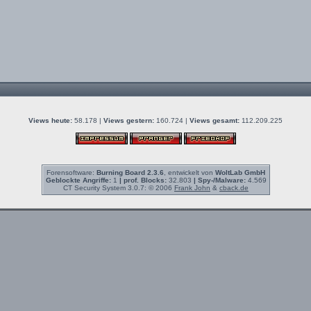
Views heute:
58.178 |
Views gestern:
160.724 |
Views gesamt:
112.209.225
Forensoftware:
Burning Board 2.3.6
, entwickelt von
WoltLab GmbH
Geblockte Angriffe:
1
| prof. Blocks:
32.803
| Spy-/Malware:
4.569
CT Security System 3.0.7: © 2006
Frank John
&
cback.de