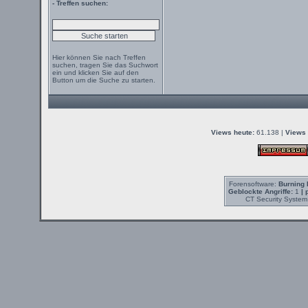
- Treffen suchen:
Hier können Sie nach Treffen
suchen, tragen Sie das Suchwort
ein und klicken Sie auf den
Button um die Suche zu starten.
Views heute:
61.138 |
Views 
Forensoftware:
Burning 
Geblockte Angriffe:
1
| 
CT Security System