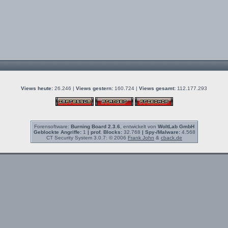
Views heute:
26.246 |
Views gestern:
160.724 |
Views gesamt:
112.177.293
Forensoftware:
Burning Board 2.3.6
, entwickelt von
WoltLab GmbH
Geblockte Angriffe:
1
| prof. Blocks:
32.768
| Spy-/Malware:
4.568
CT Security System 3.0.7: © 2006
Frank John
&
cback.de