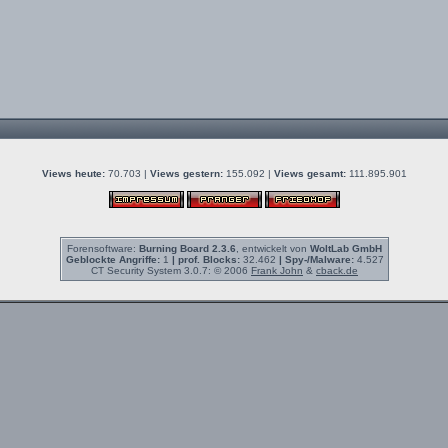
Views heute:
70.703 |
Views gestern:
155.092 |
Views gesamt:
111.895.901
Forensoftware:
Burning Board 2.3.6
, entwickelt von
WoltLab GmbH
Geblockte Angriffe:
1
| prof. Blocks:
32.462
| Spy-/Malware:
4.527
CT Security System 3.0.7: © 2006
Frank John
&
cback.de