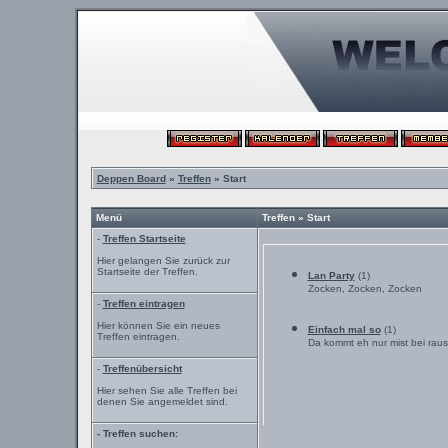
Deppen Board
»
Treffen
» Start
Menü
Treffen » Start
-
Treffen Startseite
Hier gelangen Sie zurück zur
Startseite der Treffen.
Lan Party
(1)
Zocken, Zocken, Zocken
-
Treffen eintragen
Hier können Sie ein neues
Einfach mal so
(1)
Treffen eintragen.
Da kommt eh nur mist bei raus
-
Treffenübersicht
Hier sehen Sie alle Treffen bei
denen Sie angemeldet sind.
- Treffen suchen: