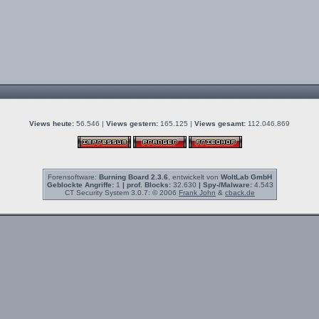
Views heute:
56.546 |
Views gestern:
165.125 |
Views gesamt:
112.046.869
Forensoftware:
Burning Board 2.3.6
, entwickelt von
WoltLab GmbH
Geblockte Angriffe:
1
| prof. Blocks:
32.630
| Spy-/Malware:
4.543
CT Security System 3.0.7: © 2006
Frank John
&
cback.de