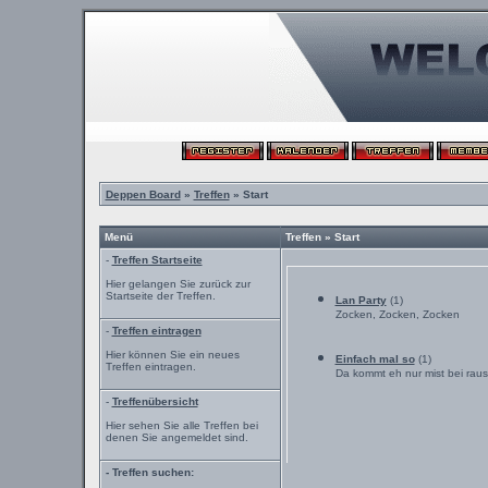
Deppen Board
»
Treffen
» Start
Menü
Treffen » Start
-
Treffen Startseite
Hier gelangen Sie zurück zur
Startseite der Treffen.
Lan Party
(1)
Zocken, Zocken, Zocken
-
Treffen eintragen
Hier können Sie ein neues
Einfach mal so
(1)
Treffen eintragen.
Da kommt eh nur mist bei raus
-
Treffenübersicht
Hier sehen Sie alle Treffen bei
denen Sie angemeldet sind.
- Treffen suchen: