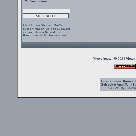
- Treffen suchen:
Hier können Sie nach Treffen
suchen, tragen Sie das Suchwort
ein und klicken Sie auf den
Button um die Suche zu starten.
Views heute:
59.052 |
Views 
Forensoftware:
Burning 
Geblockte Angriffe:
4
| 
CT Security System