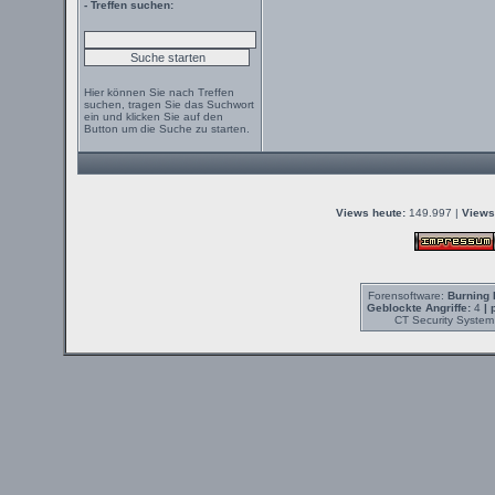
- Treffen suchen:
Hier können Sie nach Treffen
suchen, tragen Sie das Suchwort
ein und klicken Sie auf den
Button um die Suche zu starten.
Views heute:
149.997 |
Views
Forensoftware:
Burning 
Geblockte Angriffe:
4
| 
CT Security System