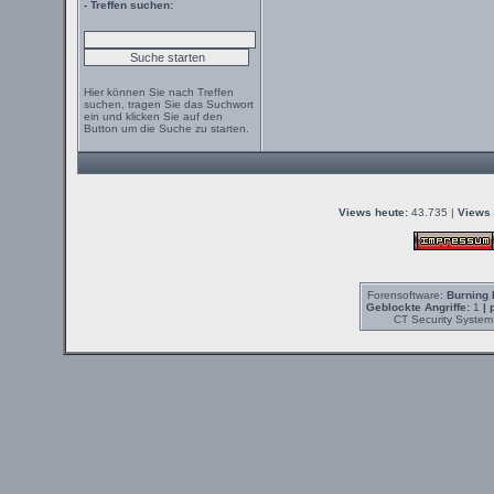
- Treffen suchen:
Hier können Sie nach Treffen
suchen, tragen Sie das Suchwort
ein und klicken Sie auf den
Button um die Suche zu starten.
Views heute:
43.735 |
Views 
Forensoftware:
Burning 
Geblockte Angriffe:
1
| 
CT Security System