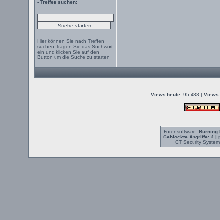
- Treffen suchen:
Hier können Sie nach Treffen
suchen, tragen Sie das Suchwort
ein und klicken Sie auf den
Button um die Suche zu starten.
Views heute:
95.488 |
Views 
Forensoftware:
Burning 
Geblockte Angriffe:
4
| 
CT Security System