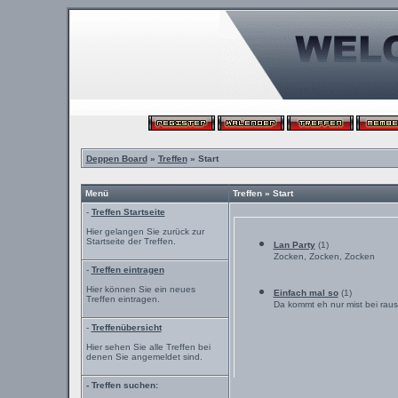
Deppen Board
»
Treffen
» Start
Menü
Treffen » Start
-
Treffen Startseite
Hier gelangen Sie zurück zur
Startseite der Treffen.
Lan Party
(1)
Zocken, Zocken, Zocken
-
Treffen eintragen
Hier können Sie ein neues
Einfach mal so
(1)
Treffen eintragen.
Da kommt eh nur mist bei raus
-
Treffenübersicht
Hier sehen Sie alle Treffen bei
denen Sie angemeldet sind.
- Treffen suchen: