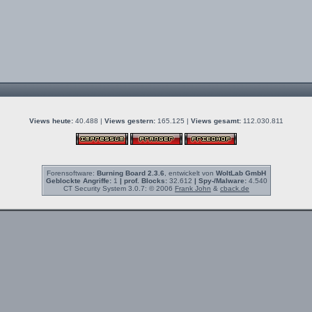
Views heute:
40.488 |
Views gestern:
165.125 |
Views gesamt:
112.030.811
Forensoftware:
Burning Board 2.3.6
, entwickelt von
WoltLab GmbH
Geblockte Angriffe:
1
| prof. Blocks:
32.612
| Spy-/Malware:
4.540
CT Security System 3.0.7: © 2006
Frank John
&
cback.de