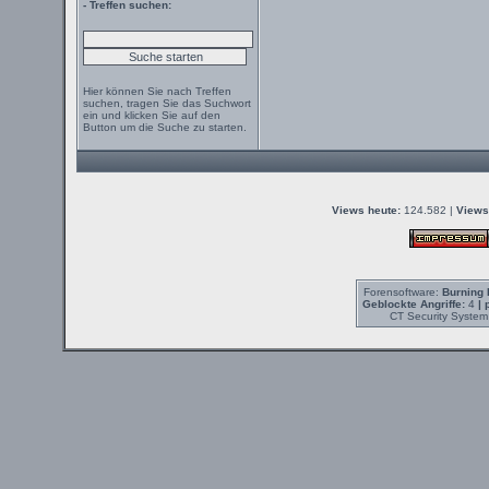
- Treffen suchen:
Hier können Sie nach Treffen
suchen, tragen Sie das Suchwort
ein und klicken Sie auf den
Button um die Suche zu starten.
Views heute:
124.582 |
Views
Forensoftware:
Burning 
Geblockte Angriffe:
4
| 
CT Security System