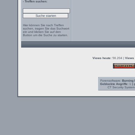
- Treffen suchen:
Hier können Sie nach Treffen
suchen, tragen Sie das Suchwort
ein und klicken Sie auf den
Button um die Suche zu starten.
Views heute:
56.204 |
Views 
Forensoftware:
Burning 
Geblockte Angriffe:
1
| 
CT Security System