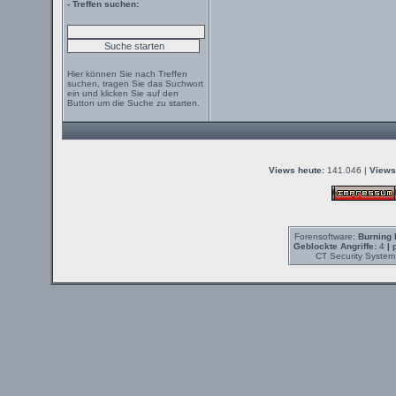
- Treffen suchen:
Hier können Sie nach Treffen
suchen, tragen Sie das Suchwort
ein und klicken Sie auf den
Button um die Suche zu starten.
Views heute:
141.046 |
Views
Forensoftware:
Burning 
Geblockte Angriffe:
4
| 
CT Security System