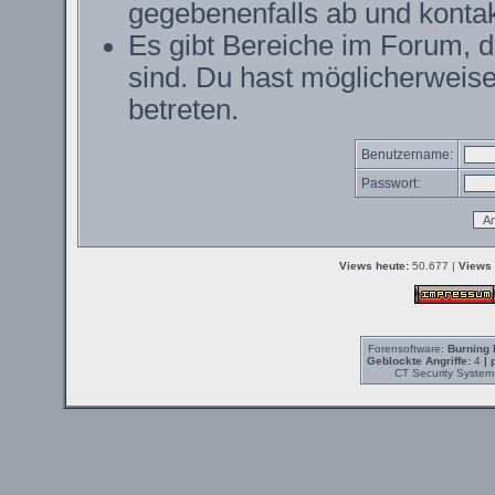
gegebenenfalls ab und kontak
Es gibt Bereiche im Forum, 
sind. Du hast möglicherweise
betreten.
Benutzername:
Passwort:
Views heute:
50.677 |
Views 
Forensoftware:
Burning 
Geblockte Angriffe:
4
| 
CT Security System