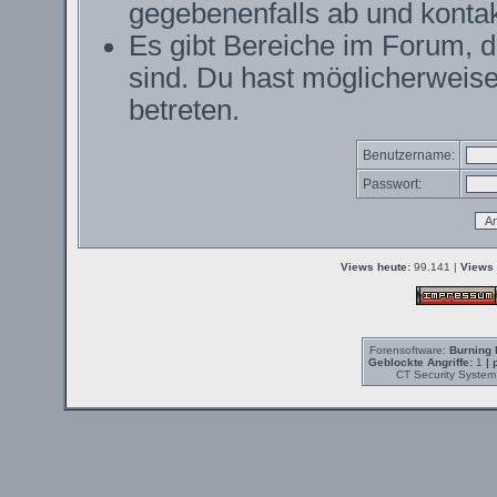
gegebenenfalls ab und kontak
Es gibt Bereiche im Forum, 
sind. Du hast möglicherweise
betreten.
Benutzername:
Passwort:
Views heute:
99.141 |
Views 
Forensoftware:
Burning 
Geblockte Angriffe:
1
| 
CT Security System