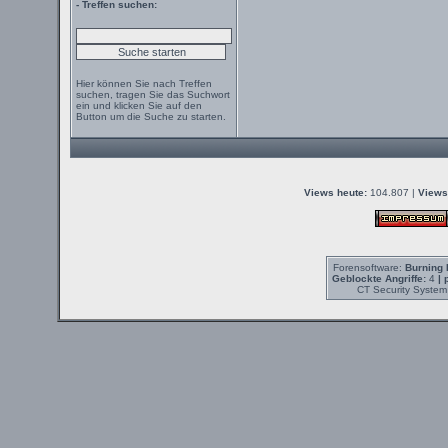
- Treffen suchen:
Hier können Sie nach Treffen
suchen, tragen Sie das Suchwort
ein und klicken Sie auf den
Button um die Suche zu starten.
Views heute:
104.807 |
Views
Forensoftware:
Burning 
Geblockte Angriffe:
4
| 
CT Security System