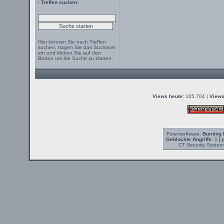
- Treffen suchen:
Hier können Sie nach Treffen
suchen, tragen Sie das Suchwort
ein und klicken Sie auf den
Button um die Suche zu starten.
Views heute:
105.704 |
Views
Forensoftware:
Burning 
Geblockte Angriffe:
1
| 
CT Security System