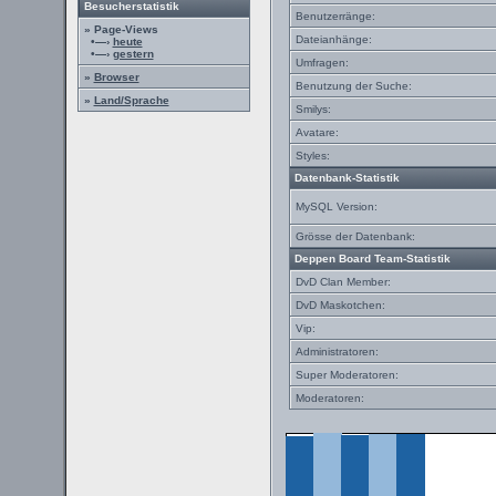
Besucherstatistik
Benutzerränge:
» Page-Views
Dateianhänge:
•—›
heute
•—›
gestern
Umfragen:
»
Browser
Benutzung der Suche:
»
Land/Sprache
Smilys:
Avatare:
Styles:
Datenbank-Statistik
MySQL Version:
Grösse der Datenbank:
Deppen Board Team-Statistik
DvD Clan Member:
DvD Maskotchen:
Vip:
Administratoren:
Super Moderatoren:
Moderatoren: