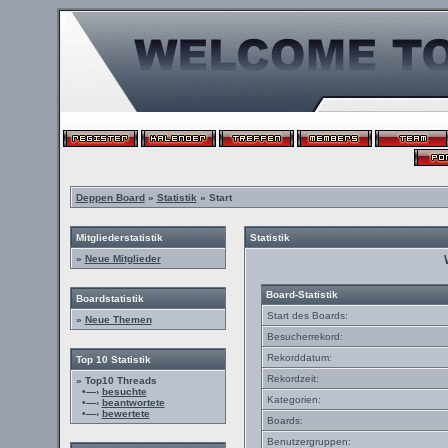
Deppen Board
»
Statistik
» Start
Mitgliederstatistik
Statistik
»
Neue Mitglieder
Board-Statistik
Boardstatistik
Start des Boards:
»
Neue Themen
Besucherrekord:
Rekorddatum:
Top 10 Statistik
Rekordzeit:
» Top10 Threads
•—›
besuchte
Kategorien:
•—›
beantwortete
•—›
bewertete
Boards:
Benutzergruppen: