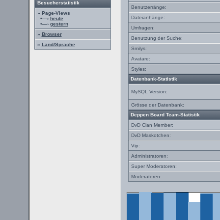
Besucherstatistik
Benutzerränge:
» Page-Views
Dateianhänge:
•—›
heute
•—›
gestern
Umfragen:
»
Browser
Benutzung der Suche:
»
Land/Sprache
Smilys:
Avatare:
Styles:
Datenbank-Statistik
MySQL Version:
Grösse der Datenbank:
Deppen Board Team-Statistik
DvD Clan Member:
DvD Maskotchen:
Vip:
Administratoren:
Super Moderatoren:
Moderatoren: