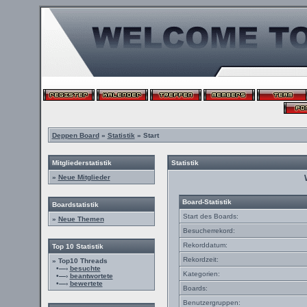
Deppen Board
»
Statistik
» Start
Mitgliederstatistik
Statistik
»
Neue Mitglieder
Board-Statistik
Boardstatistik
Start des Boards:
»
Neue Themen
Besucherrekord:
Rekorddatum:
Top 10 Statistik
Rekordzeit:
» Top10 Threads
•—›
besuchte
Kategorien:
•—›
beantwortete
•—›
bewertete
Boards:
Benutzergruppen: