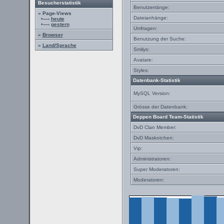
Besucherstatistik
Benutzerränge:
» Page-Views
Dateianhänge:
•—›
heute
•—›
gestern
Umfragen:
»
Browser
Benutzung der Suche:
»
Land/Sprache
Smilys:
Avatare:
Styles:
Datenbank-Statistik
MySQL Version:
Grösse der Datenbank:
Deppen Board Team-Statistik
DvD Clan Member:
DvD Maskotchen:
Vip:
Administratoren:
Super Moderatoren:
Moderatoren: