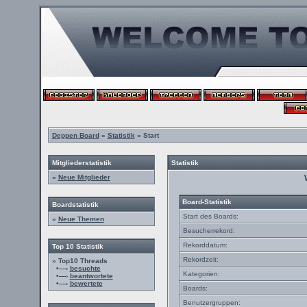
Deppen Board
»
Statistik
» Start
Mitgliederstatistik
Statistik
»
Neue Mitglieder
Board-Statistik
Boardstatistik
Start des Boards:
»
Neue Themen
Besucherrekord:
Rekorddatum:
Top 10 Statistik
Rekordzeit:
» Top10 Threads
•—›
besuchte
Kategorien:
•—›
beantwortete
•—›
bewertete
Boards:
Benutzergruppen: