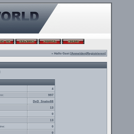
» Hallo Gast [
Anmelden
|
Registrieren
]
d
4
nn:
997
DvD_Snake88
13
0
13
ine:
0
0