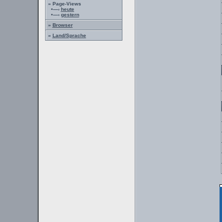
» Page-Views
•—›
heute
•—›
gestern
»
Browser
»
Land/Sprache