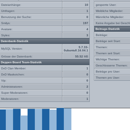
Dateianhänge:
10
gesperrte User:
Umfragen:
1
Weibliche Mitglieder:
Benutzung der Suche:
0
Männliche Mitglieder:
Smilys:
197
Keine Angabe bei Geschl
Beitrags-Statistik
Avatare:
4
Beiträge:
Styles:
3
Datenbank-Statistik
Beiträge seit Start:
5.7.33-
Themen:
MySQL Version:
0ubuntu0.16.04.1
Themen seit Start:
Grösse der Datenbank:
55.52
MB
Wichtige Themen:
Deppen Board Team-Statistik
Geschlossene Themen:
DvD Clan Member:
1
Beiträge pro User:
DvD Maskotchen:
0
Themen pro User:
Vip:
0
Administratoren:
2
Super Moderatoren:
0
Moderatoren:
1