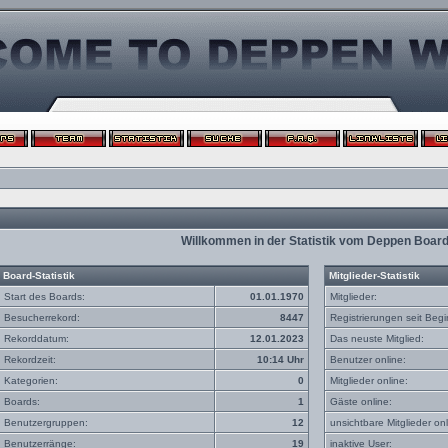
Willkommen in der Statistik vom Deppen Boar
Board-Statistik
Mitglieder-Statistik
Start des Boards:
01.01.1970
Mitglieder:
Besucherrekord:
8447
Registrierungen seit Begi
Rekorddatum:
12.01.2023
Das neuste Mitglied:
Rekordzeit:
10:14 Uhr
Benutzer online:
Kategorien:
0
Mitglieder online:
Boards:
1
Gäste online:
Benutzergruppen:
12
unsichtbare Mitglieder onl
Benutzerränge:
19
inaktive User: