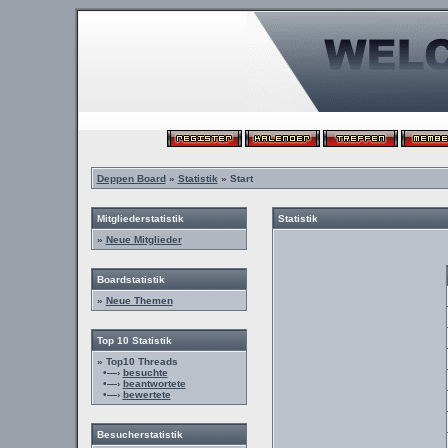
Deppen Board
»
Statistik
» Start
Mitgliederstatistik
Statistik
»
Neue Mitglieder
Boardstatistik
»
Neue Themen
Top 10 Statistik
» Top10 Threads
•—›
besuchte
•—›
beantwortete
•—›
bewertete
Besucherstatistik