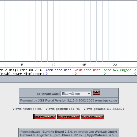
Seitenauswahl:
Powered by
JGS-Portal Version 3.1.0
© 2002-2005
www.jgs-xa.de
Views heute:
67.587 |
Views gestern:
164.787 |
Views gesamt:
112.383.421
Forensoftware:
Burning Board 2.3.6
, entwickelt von
WoltLab GmbH
Geblockte Angriffe:
4
| prof. Blocks:
32.973
| Spy-/Malware:
4.582